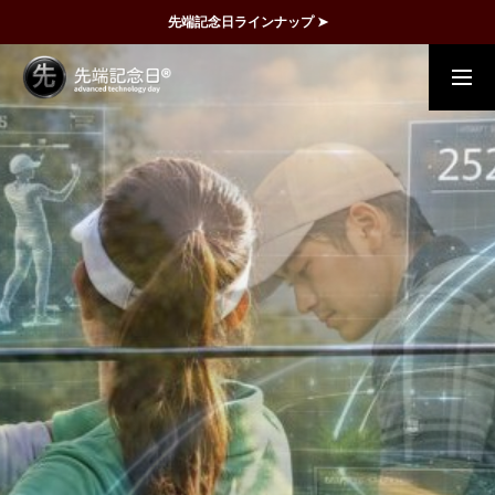
先端記念日ラインナップ ➤
概要
事例
FAQ
動画で理解
記念日一覧
メディア掲載
運営団体