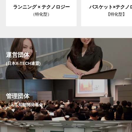
ランニング × テクノロジー
バスケット×テクノ
（特化型）
【特化型】
運営団体
(日本X-TECH連盟)
管理団体
（人工知能開発基金）