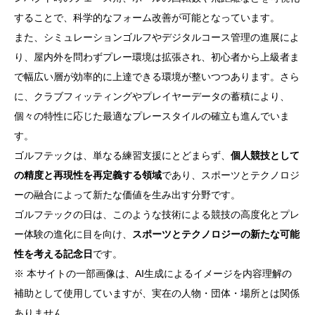
することで、科学的なフォーム改善が可能となっています。
また、シミュレーションゴルフやデジタルコース管理の進展によ
り、屋内外を問わずプレー環境は拡張され、初心者から上級者ま
で幅広い層が効率的に上達できる環境が整いつつあります。さら
に、クラブフィッティングやプレイヤーデータの蓄積により、
個々の特性に応じた最適なプレースタイルの確立も進んでいま
す。
ゴルフテックは、単なる練習支援にとどまらず、
個人競技として
の精度と再現性を再定義する領域
であり、スポーツとテクノロジ
ーの融合によって新たな価値を生み出す分野です。
ゴルフテックの日は、このような技術による競技の高度化とプレ
ー体験の進化に目を向け、
スポーツとテクノロジーの新たな可能
性を考える記念日
です。
※ 本サイトの一部画像は、AI生成によるイメージを内容理解の
補助として使用していますが、実在の人物・団体・場所とは関係
ありません。