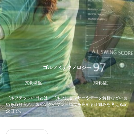
管理団体
協議会
ゴルフ × テクノロジー
文化基盤
（特化型）
ゴルフテックの日とは、ゴルフにセンサーやデータ解析などの技
術を取り入れ、スイングやプレー精度を高める仕組みを考える記
念日です