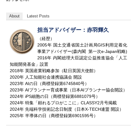
About
Latest Posts
担当アドバイザー：赤羽輝久
（経歴）
2005年 国土交通省国土計画局GIS利用定着化
事業アドバイザー(森内閣 第一次e-Japan戦略)
2016年 内閣総理大臣認定公益推進協会「人工
知能開発基金」設置
2018年 英国産業戦略参加（駐日英国大使館）
2020年 人工知能社会連携協議会 開設
2023年 AIの日（商標登録第6745840号）
2023年 AIプランナー育成事業（日本AIプランナー協会開設）
2024年 iPS細胞の日（商標登録第6881079号）
2024年 特集「頼れるプロがここに」CLASSY2月号掲載
2024年 先端科学技術記念日制度（日本X-TECH連盟 開設）
2025年 半導体の日（商標登録第6901595号）