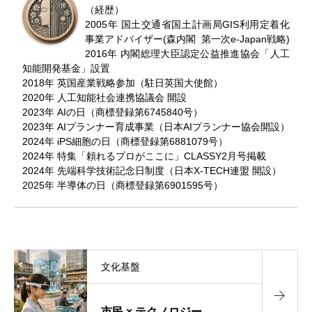
（経歴）
2005年 国土交通省国土計画局GIS利用定着化
事業アドバイザー(森内閣 第一次e-Japan戦略)
2016年 内閣総理大臣認定公益推進協会「人工
知能開発基金」設置
2018年 英国産業戦略参加（駐日英国大使館）
2020年 人工知能社会連携協議会 開設
2023年 AIの日（商標登録第6745840号）
2023年 AIプランナー育成事業（日本AIプランナー協会開設）
2024年 iPS細胞の日（商標登録第6881079号）
2024年 特集「頼れるプロがここに」CLASSY2月号掲載
2024年 先端科学技術記念日制度（日本X-TECH連盟 開設）
2025年 半導体の日（商標登録第6901595号）
文化基盤
市民 × テクノロジー