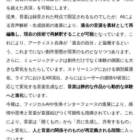
を超えた共演」を可能にします。
従来、音楽は録音された時点で固定されるものでしたが、AIによ
る音声解析・生成技術の進展により、
過去の音源を素材として再
編集し、現在の技術で再解釈することが可能
となっています。こ
れにより、アーティスト自身が「過去の自分」と協働するとい
う、これまでにない創作形態が現実のものとなりつつあります。
さらに、ミュージックテックは創作だけでなく体験の側面にも大
きな変化をもたらしています。ストリーミングにおける個別最適
化、ライブにおけるXR演出、さらにはユーザーの感情や状況に
応じて変化する音楽生成など、
音楽は静的な作品から動的な体験
へと進化
しています。
今後は、フィジカルAIや生体インターフェースの進展により、感
情や思考と音楽が直接結びつく可能性も指摘されています。これ
により、音楽は「聴くもの」から「共に生成し、共有するもの」
へと変化し、
人と音楽の関係そのものが再定義される段階
に入っ
ています。