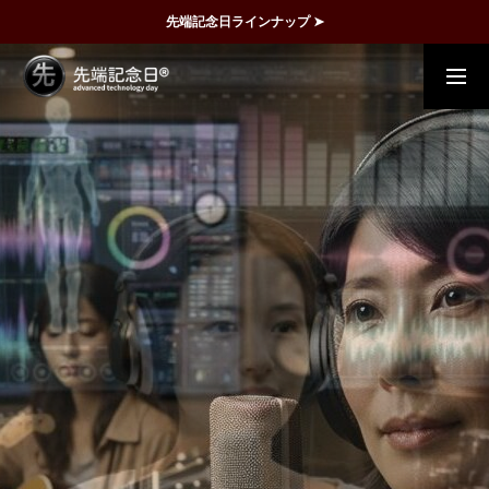
先端記念日ラインナップ ➤
概要
事例
FAQ
動画で理解
記念日一覧
メディア掲載
運営団体