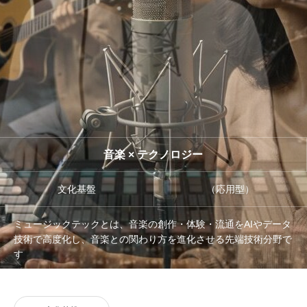
管理団体
協議会
音楽 × テクノロジー
文化基盤
（応用型）
ミュージックテックとは、音楽の創作・体験・流通をAIやデータ
技術で高度化し、音楽との関わり方を進化させる先端技術分野で
す