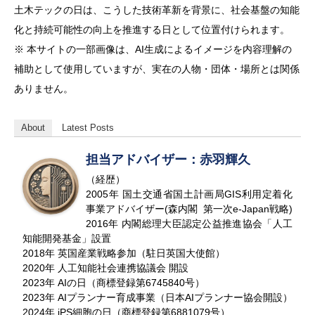
土木テックの日は、こうした技術革新を背景に、社会基盤の知能
化と持続可能性の向上を推進する日として位置付けられます。
※ 本サイトの一部画像は、AI生成によるイメージを内容理解の
補助として使用していますが、実在の人物・団体・場所とは関係
ありません。
About
Latest Posts
担当アドバイザー：赤羽輝久
（経歴）
2005年 国土交通省国土計画局GIS利用定着化
事業アドバイザー(森内閣 第一次e-Japan戦略)
2016年 内閣総理大臣認定公益推進協会「人工
知能開発基金」設置
2018年 英国産業戦略参加（駐日英国大使館）
2020年 人工知能社会連携協議会 開設
2023年 AIの日（商標登録第6745840号）
2023年 AIプランナー育成事業（日本AIプランナー協会開設）
2024年 iPS細胞の日（商標登録第6881079号）