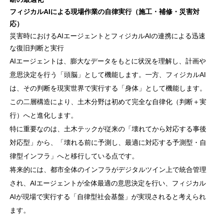
フィジカルAIによる現場作業の自律実行（施工・補修・災害対
応）
災害時におけるAIエージェントとフィジカルAIの連携による迅速
な復旧判断と実行
AIエージェントは、膨大なデータをもとに状況を理解し、計画や
意思決定を行う「頭脳」として機能します。一方、フィジカルAI
は、その判断を現実世界で実行する「身体」として機能します。
この二層構造により、土木分野は初めて完全な自律化（判断＋実
行）へと進化します。
特に重要なのは、土木テックが従来の「壊れてから対応する事後
対応型」から、「壊れる前に予測し、最適に対応する予測型・自
律型インフラ」へと移行している点です。
将来的には、都市全体のインフラがデジタルツイン上で統合管理
され、AIエージェントが全体最適の意思決定を行い、フィジカル
AIが現場で実行する「自律型社会基盤」が実現されると考えられ
ます。