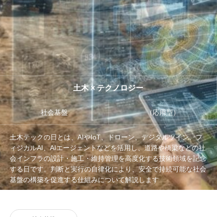
管理団体
協議会
土木 × テクノロジー
社会基盤
（応用型）
土木テックの日とは、AIやIoT、ドローン、デジタルツイン、フ
ィジカルAI、AIエージェントなどを活用し、道路や橋梁などの社
会インフラの設計・施工・維持管理を高度化する技術領域を記念
する日です。判断と実行の自律化により、安全で持続可能な社会
基盤の構築を促進する仕組みについて解説します