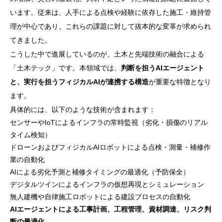
います。従来は、人手による点検や経験に依存した施工・維持管
理が中心であり、これらの課題に対して抜本的な変革が求められ
てきました。
こうした中で進展しているのが、土木と先端技術の融合による
「土木テック」です。本領域では、
判断を担うAIエージェント
と、実行を担うフィジカルAIが連携する構造
が重要な特徴となり
ます。
具体的には、以下のような技術が含まれます：
センサーやIoTによるインフラの常時監視（劣化・損傷のリアル
タイム検知）
ドローンおよびフィジカルAIロボットによる点検・測量・補修作
業の自動化
AIによる劣化予測と補修タイミングの最適化（予防保全）
デジタルツインによるインフラの仮想再現とシミュレーション
無人建機や自律施工ロボットによる建設プロセスの自動化
AIエージェントによる工事計画、工程管理、資材調達、リスク判
断の最適化