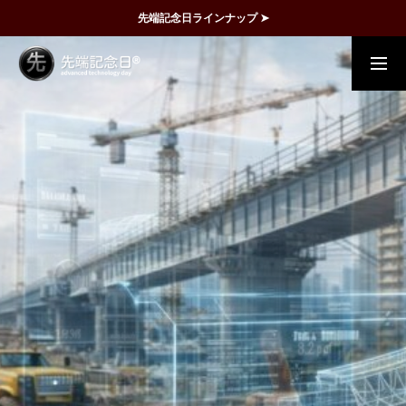
先端記念日ラインナップ ➤
概要
事例
FAQ
動画で理解
記念日一覧
メディア掲載
運営団体