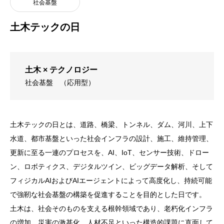
社会基盤
土木テックの日
土木 × テクノロジー
社会基盤
（応用型）
土木テックの日とは、道路、橋梁、トンネル、ダム、河川、上下
水道、都市基盤といった社会インフラの設計、施工、維持管理、
更新に至る一連のプロセスを、AI、IoT、センサー技術、ドロー
ン、ロボティクス、デジタルツイン、ビッグデータ解析、そして
フィジカルAIおよびAIエージェントによって高度化し、持続可能
で強靭な社会基盤の構築を促進することを目的とした日です。
土木は、社会そのものを支える根幹領域であり、老朽化インフラ
の増加、災害の激甚化、人材不足といった構造的課題に直面して