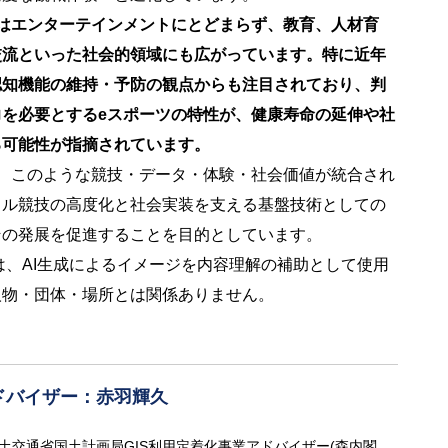
クはエンターテインメントにとどまらず、教育、人材育
交流といった社会的領域にも広がっています。特に近年
認知機能の維持・予防の観点からも注目されており、判
を必要とするeスポーツの特性が、健康寿命の延伸や社
る可能性が指摘されています。
、このような競技・データ・体験・社会価値が統合され
タル競技の高度化と社会実装を支える基盤技術としての
その発展を促進することを目的としています。
は、AI生成によるイメージを内容理解の補助として使用
人物・団体・場所とは関係ありません。
ドバイザー：赤羽輝久
 国土交通省国土計画局GIS利用定着化事業アドバイザー(森内閣