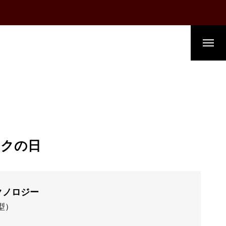
ックの日
テクノロジー
型）