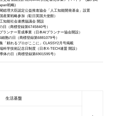
apan戦略)
 内閣総理大臣認定公益推進協会「人工知能開発基金」設置
 英国産業戦略参加（駐日英国大使館）
 人工知能社会連携協議会 開設
AIの日（商標登録第6745840号）
 AIプランナー育成事業（日本AIプランナー協会開設）
iPS細胞の日（商標登録第6881079号）
 特集「頼れるプロがここに」CLASSY2月号掲載
 先端科学技術記念日制度（日本X-TECH連盟 開設）
 半導体の日（商標登録第6901595号）
生活基盤