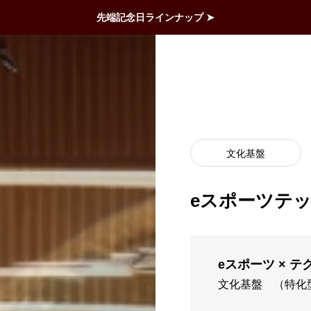
先端記念日ラインナップ ➤
文化基盤
eスポーツテ
eスポーツ × 
文化基盤
（特化