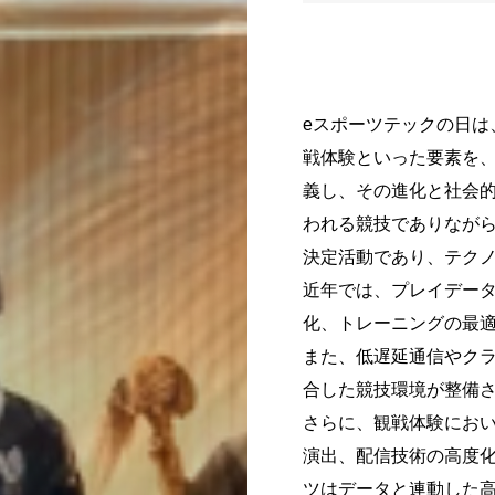
eスポーツテックの日は
戦体験といった要素を、
義し、その進化と社会的
われる競技でありなが
決定活動であり、テク
近年では、プレイデータ
化、トレーニングの最
また、低遅延通信やク
合した競技環境が整備
さらに、観戦体験にお
演出、配信技術の高度化
ツはデータと連動した