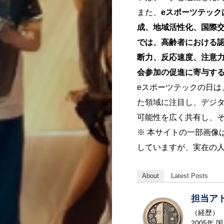
また、
eスポーツテッ
成、地域活性化、国際
では、高齢者における
断力、反応速度、注意力
会参加の促進に寄与す
eスポーツテックの日は
た領域に注目し、デジ
可能性を広く共有し、
※ 本サイトの一部画像
していますが、実在の
About
Latest Posts
担当ア
（経歴）
2005年