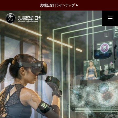
先端記念日ラインナップ ➤
概要
事例
FAQ
動画で理解
記念日一覧
メディア掲載
運営団体