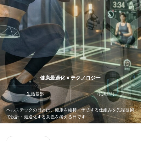
管理団体
協議会
健康最適化 × テクノロジー
生活基盤
（応用型）
ヘルステックの日とは、健康を維持・予防する仕組みを先端技術
で設計・最適化する意義を考える日です