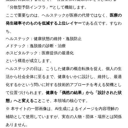
「分散型予防インフラ」**として機能します。
ここで重要なのは、ヘルステックが医療の代替ではなく、
医療の
発生確率そのものを低減する上位レイヤー
である点です。すなわ
ち、
ヘルステック：健康状態の維持・逸脱防止
メドテック：逸脱後の診断・治療
ホスピタルテック：医療提供の最適化
という構造が成立します。
ヘルステックの日は、こうした健康の概念転換を捉え、個人の生
活から社会全体に至るまで、健康をいかに設計し、維持し、最適
化するかという問いに対する技術的アプローチを考える契機とし
て位置づけられます。
健康を「偶然の結果」から「設計された状
態」へと変えること
こそ、本領域の核心です。
※ 本サイトの一部画像は、AI生成によるイメージを内容理解の
補助として使用していますが、実在の人物・団体・場所とは関係
ありません。