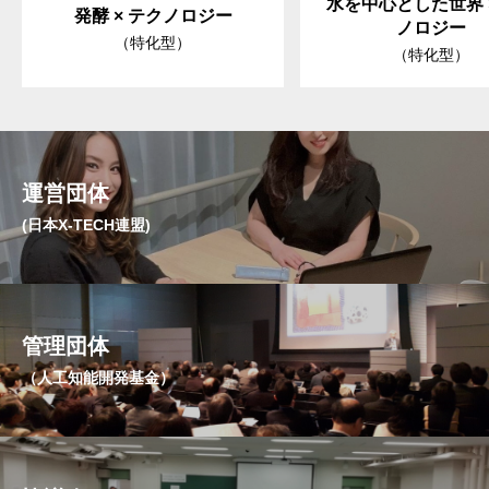
水を中心とした世界 
発酵 × テクノロジー
ノロジー
（特化型）
（特化型）
運営団体
(日本X-TECH連盟)
管理団体
（人工知能開発基金）