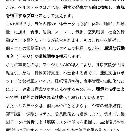
たが、ヘルステックはこれを、
異常が発生する前に検知し、逸脱
を補正するプロセス
として捉えます。
この領域では、身体内部の生体データ（心拍、体温、睡眠、活動
量）に加え、食事、運動、ストレス、気象、空気環境、社会的行
動など、多層的なデータが統合されます。AIはこれらを解析し、
個人ごとの状態変化をリアルタイムで把握しながら、
最適な行動
介入（ナッジ）や環境調整を提示
します。
さらに重要なのは、フィジカルAIの導入により、健康支援が「情
報提供」から「行動実行支援」へ進化する点です。運動支援ロボ
ット、姿勢補正デバイス、睡眠環境制御、食事管理の自動化など
により、健康は意識や努力に依存するものから、
環境と技術によ
って半自動的に維持される状態
へと移行していきます。
またヘルステックは、個人単位にとどまらず、企業の健康経営、
都市設計、保険システム、公共政策とも連動します。例えば、集
団データの解析により疾病リスクの傾向を把握し、生活環境や制
度設計に反映することで、**社会全体の健康水準を引き上げる