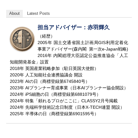
About
Latest Posts
担当アドバイザー：赤羽輝久
（経歴）
2005年 国土交通省国土計画局GIS利用定着化
事業アドバイザー(森内閣 第一次e-Japan戦略)
2016年 内閣総理大臣認定公益推進協会「人工
知能開発基金」設置
2018年 英国産業戦略参加（駐日英国大使館）
2020年 人工知能社会連携協議会 開設
2023年 AIの日（商標登録第6745840号）
2023年 AIプランナー育成事業（日本AIプランナー協会開設）
2024年 iPS細胞の日（商標登録第6881079号）
2024年 特集「頼れるプロがここに」CLASSY2月号掲載
2024年 先端科学技術記念日制度（日本X-TECH連盟 開設）
2025年 半導体の日（商標登録第6901595号）