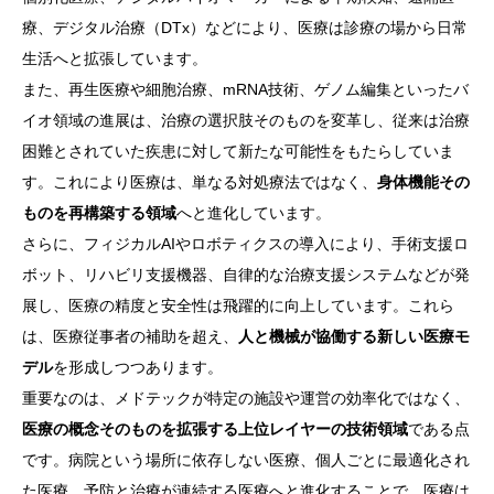
療、デジタル治療（DTx）などにより、医療は診療の場から日常
生活へと拡張しています。
また、再生医療や細胞治療、mRNA技術、ゲノム編集といったバ
イオ領域の進展は、治療の選択肢そのものを変革し、従来は治療
困難とされていた疾患に対して新たな可能性をもたらしていま
す。これにより医療は、単なる対処療法ではなく、
身体機能その
ものを再構築する領域
へと進化しています。
さらに、フィジカルAIやロボティクスの導入により、手術支援ロ
ボット、リハビリ支援機器、自律的な治療支援システムなどが発
展し、医療の精度と安全性は飛躍的に向上しています。これら
は、医療従事者の補助を超え、
人と機械が協働する新しい医療モ
デル
を形成しつつあります。
重要なのは、メドテックが特定の施設や運営の効率化ではなく、
医療の概念そのものを拡張する上位レイヤーの技術領域
である点
です。病院という場所に依存しない医療、個人ごとに最適化され
た医療、予防と治療が連続する医療へと進化することで、医療は