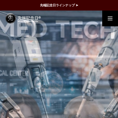
先端記念日ラインナップ ➤
概要
事例
FAQ
動画で理解
記念日一覧
メディア掲載
運営団体