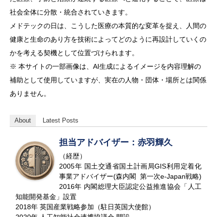
社会全体に分散・統合されていきます。
メドテックの日は、こうした医療の本質的な変革を捉え、人間の
健康と生命のあり方を技術によってどのように再設計していくの
かを考える契機として位置づけられます。
※ 本サイトの一部画像は、AI生成によるイメージを内容理解の
補助として使用していますが、実在の人物・団体・場所とは関係
ありません。
About
Latest Posts
担当アドバイザー：赤羽輝久
（経歴）
2005年 国土交通省国土計画局GIS利用定着化
事業アドバイザー(森内閣 第一次e-Japan戦略)
2016年 内閣総理大臣認定公益推進協会「人工
知能開発基金」設置
2018年 英国産業戦略参加（駐日英国大使館）