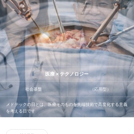
管理団体
協議会
医療 × テクノロジー
社会基盤
（応用型）
メドテックの日とは、医療そのものを先端技術で高度化する意義
を考える日です