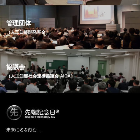
管理団体
（人工知能開発基金）
協議会
（人工知能社会連携協議会 AICA）
未来に名を刻む…