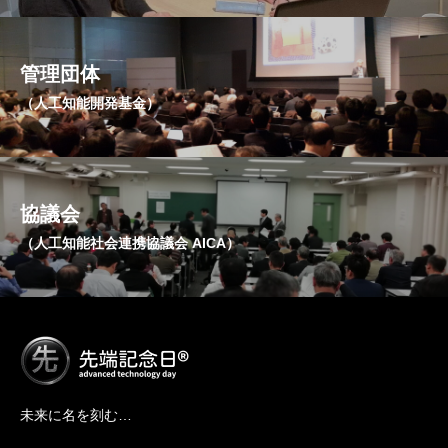
管理団体
（人工知能開発基金）
協議会
（人工知能社会連携協議会 AICA）
未来に名を刻む…