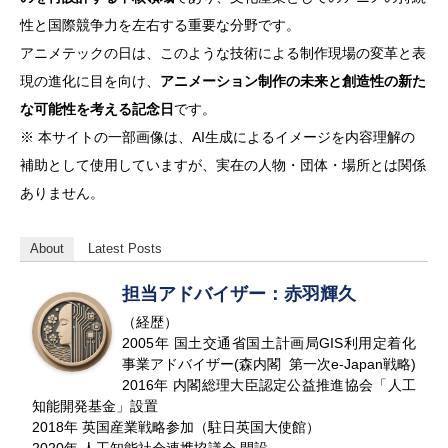
性と国際競争力を左右する重要な分野です。
アニメテックの日は、このような技術による制作現場の変革と表
現の進化に目を向け、
アニメーション制作の未来と創造性の新た
な可能性を考える記念日
です。
※ 本サイトの一部画像は、AI生成によるイメージを内容理解の
補助として使用していますが、実在の人物・団体・場所とは関係
ありません。
About
Latest Posts
担当アドバイザー：赤羽輝久
（経歴）
2005年 国土交通省国土計画局GIS利用定着化
事業アドバイザー(森内閣 第一次e-Japan戦略)
2016年 内閣総理大臣認定公益推進協会「人工
知能開発基金」設置
2018年 英国産業戦略参加（駐日英国大使館）