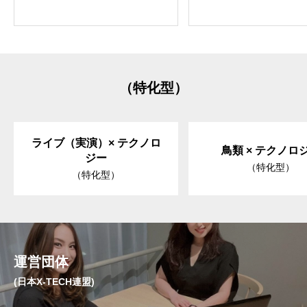
（特化型）
ライブ（実演）× テクノロ
鳥類 × テクノロ
ジー
（特化型）
（特化型）
運営団体
(日本X-TECH連盟)