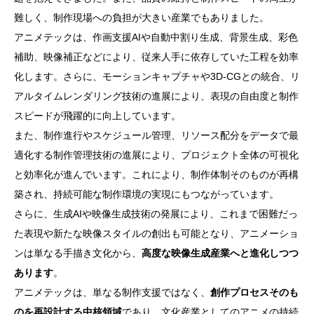
難しく、制作現場への負担が大きい産業でもありました。
アニメテックは、作画支援AIや自動中割り生成、背景生成、彩色
補助、映像補正などにより、従来人手に依存していた工程を効率
化します。さらに、モーションキャプチャや3D-CGとの統合、リ
アルタイムレンダリング技術の進展により、表現の自由度と制作
スピードが飛躍的に向上しています。
また、制作進行やスケジュール管理、リソース配分をデータで最
適化する制作管理技術の進展により、プロジェクト全体の可視化
と効率化が進んでいます。これにより、制作体制そのものが再構
築され、持続可能な制作環境の実現にもつながっています。
さらに、生成AIや映像生成技術の発展により、これまで困難だっ
た表現や新たな映像スタイルの創出も可能となり、アニメーショ
ンは単なる手描き文化から、
高度な映像生成産業へと進化しつつ
あります
。
アニメテックは、単なる制作支援ではなく、
創作プロセスそのも
のを再設計する中核領域
であり、文化産業としてのアニメの持続