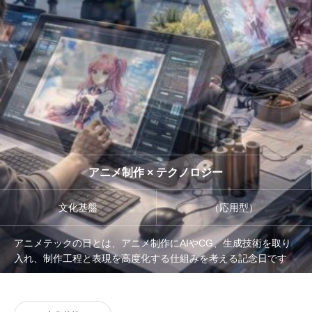
管理団体
協議会
アニメ制作 × テクノロジー
文化基盤
（応用型）
アニメテックの日とは、アニメ制作にAIやCG、生成技術を取り
入れ、制作工程と表現を高度化する仕組みを考える記念日です