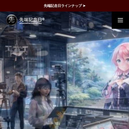
先端記念日ラインナップ ➤
概要
事例
FAQ
動画で理解
記念日一覧
メディア掲載
運営団体