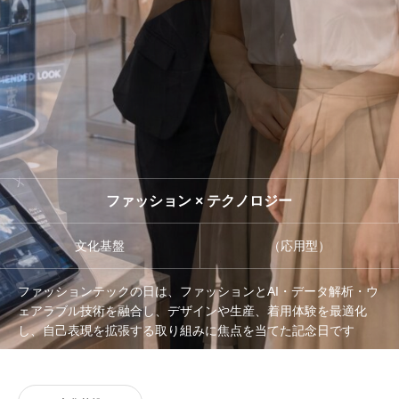
管理団体
協議会
ファッション × テクノロジー
文化基盤
（応用型）
ファッションテックの日は、ファッションとAI・データ解析・ウ
ェアラブル技術を融合し、デザインや生産、着用体験を最適化
し、自己表現を拡張する取り組みに焦点を当てた記念日です