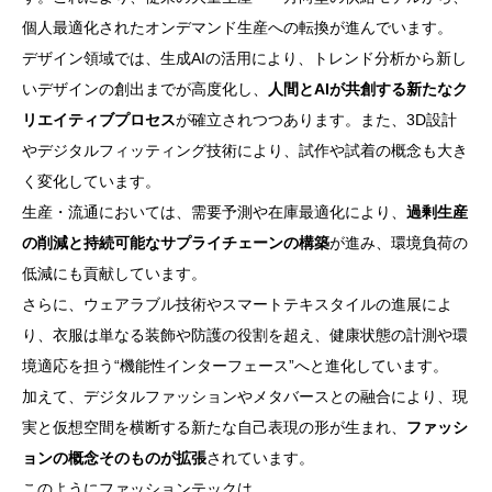
個人最適化されたオンデマンド生産への転換が進んでいます。
デザイン領域では、生成AIの活用により、トレンド分析から新し
いデザインの創出までが高度化し、
人間とAIが共創する新たなク
リエイティブプロセス
が確立されつつあります。また、3D設計
やデジタルフィッティング技術により、試作や試着の概念も大き
く変化しています。
生産・流通においては、需要予測や在庫最適化により、
過剰生産
の削減と持続可能なサプライチェーンの構築
が進み、環境負荷の
低減にも貢献しています。
さらに、ウェアラブル技術やスマートテキスタイルの進展によ
り、衣服は単なる装飾や防護の役割を超え、健康状態の計測や環
境適応を担う“機能性インターフェース”へと進化しています。
加えて、デジタルファッションやメタバースとの融合により、現
実と仮想空間を横断する新たな自己表現の形が生まれ、
ファッシ
ョンの概念そのものが拡張
されています。
このようにファッションテックは、