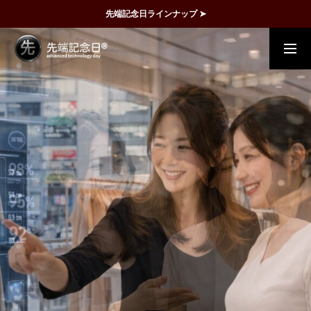
先端記念日ラインナップ ➤
概要
事例
FAQ
動画で理解
記念日一覧
メディア掲載
運営団体