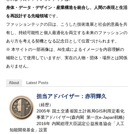
身体・データ・デザイン・産業構造を統合し、人間の表現と生活
を再設計する先端領域
です。
ファッションテックの日は、こうした技術進展と社会的意義を共
有し、持続可能性と個人最適化を両立する未来のファッションの
あり方を考える契機となる記念日として位置づけられます。
※ 本サイトの一部画像は、AI生成によるイメージを内容理解の
補助として使用していますが、実在の人物・団体・場所とは関係
ありません。
About
Latest Posts
担当アドバイザー：赤羽輝久
（経歴）
2005年 国土交通省国土計画局GIS利用定着化
事業アドバイザー(森内閣 第一次e-Japan戦略)
2016年 内閣総理大臣認定公益推進協会「人工
知能開発基金」設置