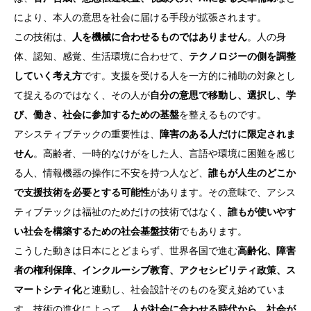
により、本人の意思を社会に届ける手段が拡張されます。
この技術は、
人を機械に合わせるものではありません
。人の身
体、認知、感覚、生活環境に合わせて、
テクノロジーの側を調整
していく考え方
です。支援を受ける人を一方的に補助の対象とし
て捉えるのではなく、その人が
自分の意思で移動し、選択し、学
び、働き、社会に参加するための基盤
を整えるものです。
アシスティブテックの重要性は、
障害のある人だけに限定されま
せん
。高齢者、一時的なけがをした人、言語や環境に困難を感じ
る人、情報機器の操作に不安を持つ人など、
誰もが人生のどこか
で支援技術を必要とする可能性
があります。その意味で、アシス
ティブテックは福祉のためだけの技術ではなく、
誰もが使いやす
い社会を構築するための社会基盤技術
でもあります。
こうした動きは日本にとどまらず、世界各国で進む
高齢化、障害
者の権利保障、インクルーシブ教育、アクセシビリティ政策、ス
マートシティ化
と連動し、社会設計そのものを変え始めていま
す。技術の進化によって、
人が社会に合わせる時代から、社会が