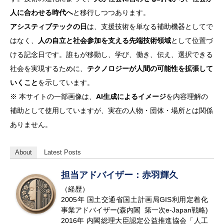
人に合わせる時代へ
と移行しつつあります。
アシスティブテックの日
は、支援技術を単なる補助機器としてで
はなく、
人の自立と社会参加を支える先端技術領域
として位置づ
ける記念日です。誰もが移動し、学び、働き、伝え、選択できる
社会を実現するために、
テクノロジーが人間の可能性を拡張して
いくこと
を示しています。
※ 本サイトの一部画像は、
AI生成によるイメージ
を内容理解の
補助として使用していますが、実在の人物・団体・場所とは関係
ありません。
About
Latest Posts
担当アドバイザー：赤羽輝久
（経歴）
2005年 国土交通省国土計画局GIS利用定着化
事業アドバイザー(森内閣 第一次e-Japan戦略)
2016年 内閣総理大臣認定公益推進協会「人工