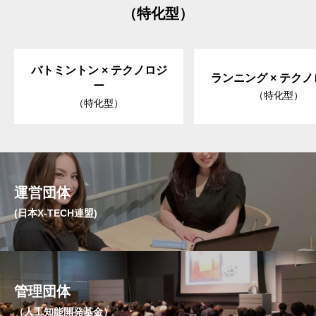
（特化型）
バトミントン × テクノロジ
ランニング × テク
ー
（特化型）
（特化型）
運営団体
(日本X-TECH連盟)
管理団体
（人工知能開発基金）