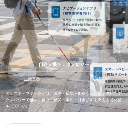
管理団体
協議会
自立支援 × テクノロジー
生活基盤
（応用型）
アシスティブテックとは、障害・病気・加齢などによる制約をテ
クノロジーで補い、自立・就労・学習・社会参加を支える特化型
X-TECHです