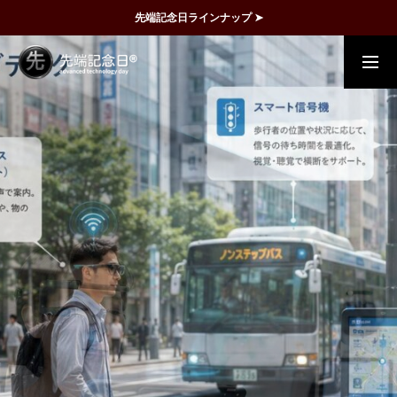
先端記念日ラインナップ ➤
概要
事例
FAQ
動画で理解
記念日一覧
メディア掲載
運営団体