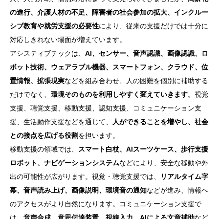
の進行、介護人材の不足、障害者の社会参加の拡大、インクルー
シブ教育や就労支援の必要性
により、従来の支援だけでは十分に
対応しきれない場面が増えています。
アシスティブテックは、
AI、センサー、音声認識、画像認識、ロ
ボット技術、ウェアラブル機器、スマートフォン、クラウド、位
置情報、拡張現実
などを組み合わせ、人の困難を個別に補助する
だけでなく、
環境そのものを利用しやすく変えていきます
。視覚
支援、聴覚支援、移動支援、認知支援、コミュニケーション支
援、生活動作支援などを通じて、
人ができることを増やし、社会
との接点を広げる役割
を担います。
移動支援の領域では、
スマート白杖、AIスーツケース、歩行支援
ロボット、ナビゲーションシステム
などにより、安全な移動や外
出の可能性が広がります。視覚・聴覚支援では、
リアルタイム字
幕、音声読み上げ、画像説明、環境音の通知
などが進み、情報へ
のアクセスがより自然になります。コミュニケーション支援で
は、
音声合成、意思伝達装置、視線入力、AIによる文章補助
など