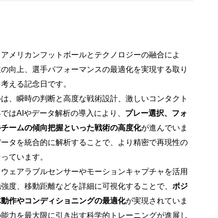
、アメリカンフットボールとテクノロジーの融合によ
性の向上、選手パフォーマンスの最適化を実現する取り
を考える記念日です。
ルは、瞬時の判断と高度な戦術設計、激しいコンタクト
ではAIやデータ解析の導入により、
プレー選択、フォ
手チームの傾向把握といった戦術の高度化
が進んでいま
データを統合的に解析することで、より精密で再現性の
なっています。
、ウェアラブルセンサーやモーションキャプチャを活用
触強度、移動距離などを詳細に可視化することで、
ポジ
体動作やコンディショニングの最適化
が実現されていま
の能力を最大限に引き出す科学的トレーニングが進展し