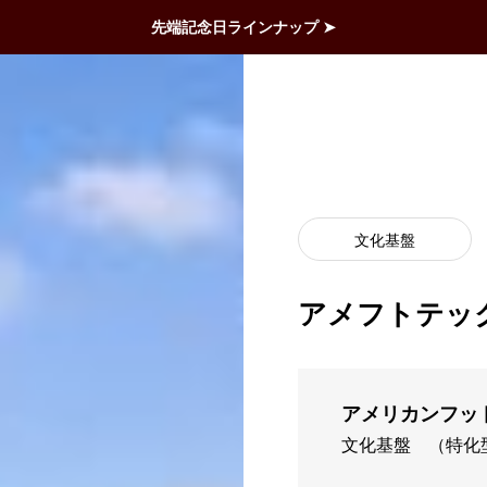
先端記念日ラインナップ ➤
文化基盤
アメフトテッ
アメリカンフット
文化基盤
（特化