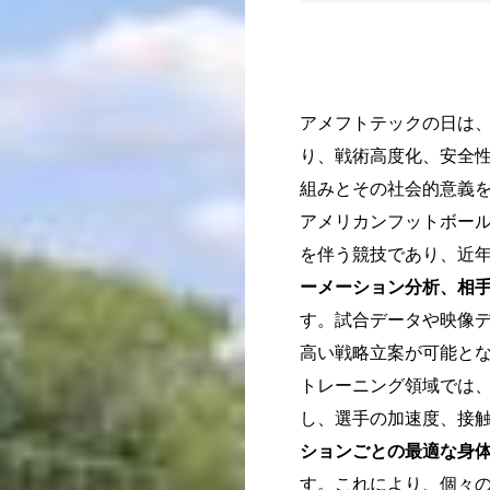
アメフトテックの日は
り、戦術高度化、安全
組みとその社会的意義
アメリカンフットボー
を伴う競技であり、近年
ーメーション分析、相
す。試合データや映像
高い戦略立案が可能と
トレーニング領域では
し、選手の加速度、接
ションごとの最適な身
す。これにより、個々