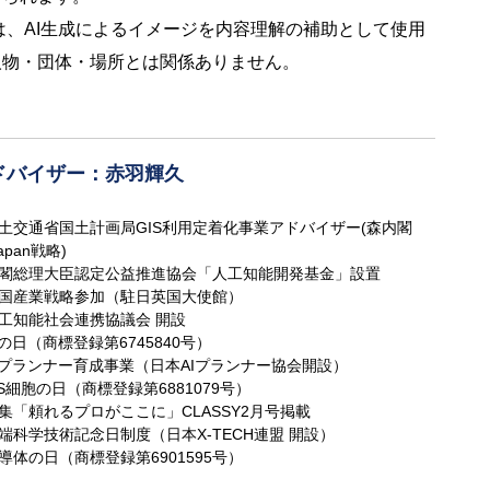
は、AI生成によるイメージを内容理解の補助として使用
人物・団体・場所とは関係ありません。
ドバイザー：赤羽輝久
 国土交通省国土計画局GIS利用定着化事業アドバイザー(森内閣
apan戦略)
 内閣総理大臣認定公益推進協会「人工知能開発基金」設置
 英国産業戦略参加（駐日英国大使館）
 人工知能社会連携協議会 開設
AIの日（商標登録第6745840号）
 AIプランナー育成事業（日本AIプランナー協会開設）
iPS細胞の日（商標登録第6881079号）
 特集「頼れるプロがここに」CLASSY2月号掲載
 先端科学技術記念日制度（日本X-TECH連盟 開設）
 半導体の日（商標登録第6901595号）