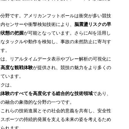
の分野です。アメリカンフットボールは衝突が多い競技
ト内センサーや衝撃検知技術により、
脳震盪リスクの早
険状態の把握
が可能となっています。さらにAIを活用し
険なタックルや動作を検知し、事故の未然防止に寄与す
ます。
では、リアルタイムデータ表示やプレー解析の可視化に
る高度な観戦体験
が提供され、競技の魅力をより多くの
しています。
ックは、
戦体験のすべてを高度化する総合的な技術領域
であり、
ーの融合の象徴的な分野の一つです。
、これらの技術進展とその社会的意義を共有し、安全性
てスポーツの持続的発展を支える未来の姿を考えるため
けられます。