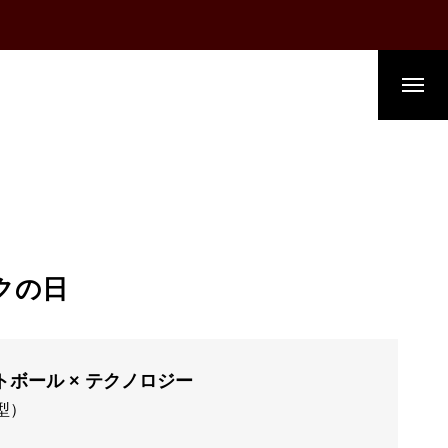
クの日
ボール × テクノロジー
型）