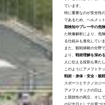
ています。
特に重要なのが安全性
であるため、ヘルメッ
期検知やプレー中の危
た映像解析により、危
る仕組みも進化してい
また、観戦体験の分野
より、
戦術理解を深め
人に伝える役割も果た
このようにアメフトテ
戦術・身体・安全・観
スポーツとテクノロジ
アメフトテックの日は
と競技性の両立、そし
の記念日として位置づ