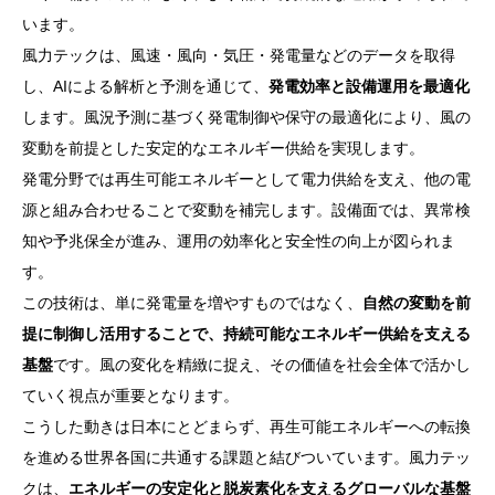
います。
風力テックは、風速・風向・気圧・発電量などのデータを取得
し、AIによる解析と予測を通じて、
発電効率と設備運用を最適化
します。風況予測に基づく発電制御や保守の最適化により、風の
変動を前提とした安定的なエネルギー供給を実現します。
発電分野では再生可能エネルギーとして電力供給を支え、他の電
源と組み合わせることで変動を補完します。設備面では、異常検
知や予兆保全が進み、運用の効率化と安全性の向上が図られま
す。
この技術は、単に発電量を増やすものではなく、
自然の変動を前
提に制御し活用することで、持続可能なエネルギー供給を支える
基盤
です。風の変化を精緻に捉え、その価値を社会全体で活かし
ていく視点が重要となります。
こうした動きは日本にとどまらず、再生可能エネルギーへの転換
を進める世界各国に共通する課題と結びついています。風力テッ
クは、
エネルギーの安定化と脱炭素化を支えるグローバルな基盤