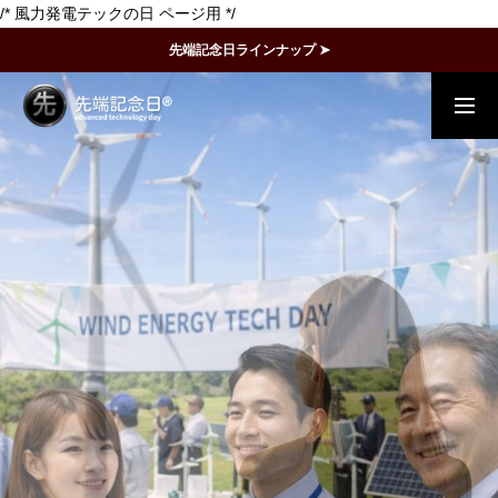
/* 風力発電テックの日 ページ用 */
先端記念日ラインナップ ➤
概要
事例
FAQ
動画で理解
記念日一覧
メディア掲載
運営団体