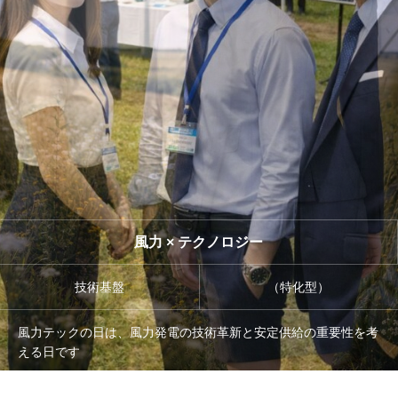
管理団体
協議会
風力 × テクノロジー
技術基盤
（特化型）
風力テックの日は、風力発電の技術革新と安定供給の重要性を考
える日です