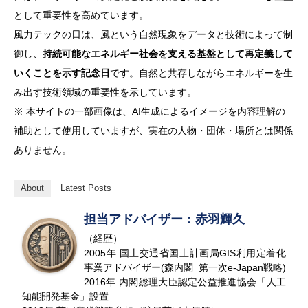
として重要性を高めています。
風力テックの日は、風という自然現象をデータと技術によって制
御し、
持続可能なエネルギー社会を支える基盤として再定義して
いくことを示す記念日
です。自然と共存しながらエネルギーを生
み出す技術領域の重要性を示しています。
※ 本サイトの一部画像は、AI生成によるイメージを内容理解の
補助として使用していますが、実在の人物・団体・場所とは関係
ありません。
About
Latest Posts
担当アドバイザー：赤羽輝久
（経歴）
2005年 国土交通省国土計画局GIS利用定着化
事業アドバイザー(森内閣 第一次e-Japan戦略)
2016年 内閣総理大臣認定公益推進協会「人工
知能開発基金」設置