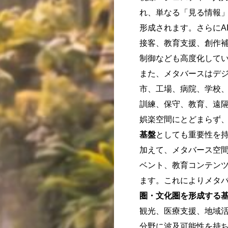
れ、単なる「見る情報
形成されます。さらにA
接客、教育支援、創作
制御なども高度化して
また、メタバースはデ
市、工場、病院、学校
訓練、保守、教育、遠
娯楽空間にとどまらず
基盤
としても重要性を
加えて、メタバース空
ベント、教育コンテン
ます。これによりメタ
圏・文化圏を形成する
観光、医療支援、地域
分野に波及可能性を持