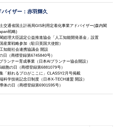
ドバイザー：赤羽輝久
 国土交通省国土計画局GIS利用定着化事業アドバイザー(森内閣
apan戦略)
 内閣総理大臣認定公益推進協会「人工知能開発基金」設置
 英国産業戦略参加（駐日英国大使館）
 人工知能社会連携協議会 開設
AIの日（商標登録第6745840号）
 AIプランナー育成事業（日本AIプランナー協会開設）
iPS細胞の日（商標登録第6881079号）
 特集「頼れるプロがここに」CLASSY2月号掲載
 先端科学技術記念日制度（日本X-TECH連盟 開設）
 半導体の日（商標登録第6901595号）