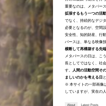
重要なのは、メタバー
拡張するもう一つの活
でなく、持続的なデジ
必要となるのが、空間
安全性、知的財産、行
バースは、単なる映像
横断して再構築する先
メタバースの日は、こ
長としてではなく、社
す。
人間の活動空間そ
ましいのかを考える日
※ 本サイトの一部画像
していますが、実在の
About
Latest Posts