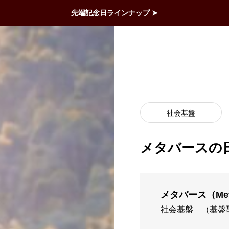
先端記念日ラインナップ ➤
社会基盤
メタバースの
メタバース（Meta
社会基盤
（基盤