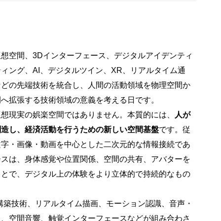
仮想空間、3Dインターフェース、デジタルアイデンティ
ィング、AI、デジタルツイン、XR、リアルタイム通
などの先端技術を統合し、人間の活動領域を物理空間か
間へ拡張する技術領域の意義を考える日です。
仮想現実の娯楽空間ではありません。本質的には、
人が
創造し、経済活動を行うための新しい空間基盤
です。従
文字・画像・動画を中心とした二次元的な情報接続であ
ースは、身体感覚や位置関係、空間の共有、アバターを
ことで、デジタル上の体験をより立体的で持続的なもの
構築技術、リアルタイム描画、モーション認識、音声・
力、空間音響、触覚インターフェースなどが組み合わさ