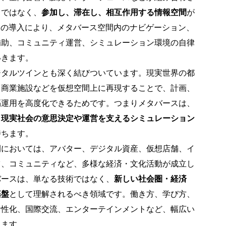
」ではなく、
参加し、滞在し、相互作用する情報空間
が
Iの導入により、メタバース空間内のナビゲーション、
補助、コミュニティ運営、シミュレーション環境の自律
いきます。
ジタルツインとも深く結びついています。現実世界の都
、商業施設などを仮想空間上に再現することで、計画、
隔運用を高度化できるためです。つまりメタバースは、
、
現実社会の意思決定や運営を支えるシミュレーション
持ちます。
間においては、アバター、デジタル資産、仮想店舗、イ
ツ、コミュニティなど、多様な経済・文化活動が成立し
バースは、単なる技術ではなく、
新しい社会圏・経済
基盤
として理解されるべき領域です。働き方、学び方、
活性化、国際交流、エンターテインメントなど、幅広い
ちます。