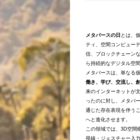
メタバースの日
とは、
ティ、空間コンピューテ
信、ブロックチェーン
ら持続的なデジタル空
メタバースは、単なる
働き、学び、交流し、
来のインターネットが
ったのに対し、メタバ
通じた存在表現を伴う
へと進化させます。
この領域では、3D空間
視線・ジェスチャー入