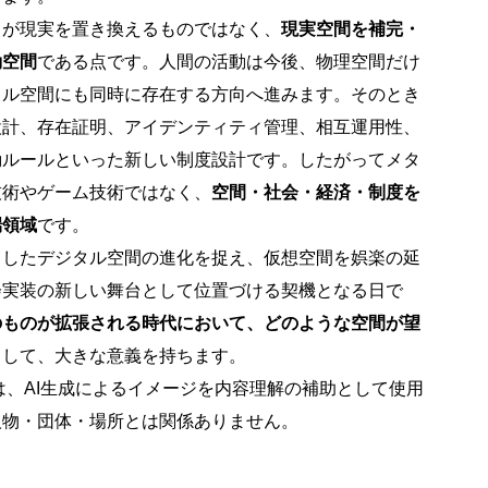
スが現実を置き換えるものではなく、
現実空間を補完・
動空間
である点です。人間の活動は今後、物理空間だけ
タル空間にも同時に存在する方向へ進みます。そのとき
設計、存在証明、アイデンティティ管理、相互運用性、
動ルールといった新しい制度設計です。したがってメタ
技術やゲーム技術ではなく、
空間・社会・経済・制度を
端領域
です。
うしたデジタル空間の進化を捉え、仮想空間を娯楽の延
会実装の新しい舞台として位置づける契機となる日で
のものが拡張される時代において、どのような空間が望
として、大きな意義を持ちます。
は、AI生成によるイメージを内容理解の補助として使用
人物・団体・場所とは関係ありません。