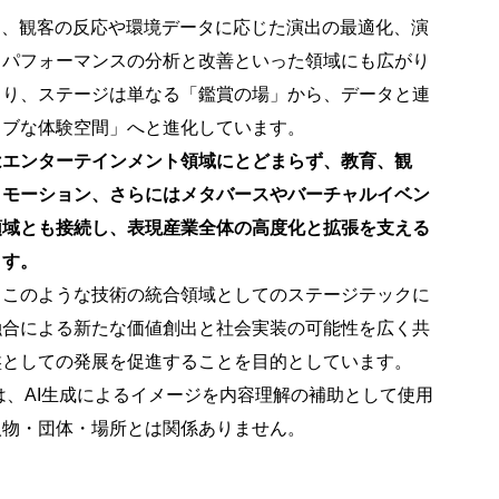
り、観客の反応や環境データに応じた演出の最適化、演
、パフォーマンスの分析と改善といった領域にも広がり
より、ステージは単なる「鑑賞の場」から、データと連
ィブな体験空間」へと進化しています。
はエンターテインメント領域にとどまらず、教育、観
ロモーション、さらにはメタバースやバーチャルイベン
領域とも接続し、表現産業全体の高度化と拡張を支える
ます。
、このような技術の統合領域としてのステージテックに
融合による新たな価値創出と社会実装の可能性を広く共
盤としての発展を促進することを目的としています。
は、AI生成によるイメージを内容理解の補助として使用
人物・団体・場所とは関係ありません。