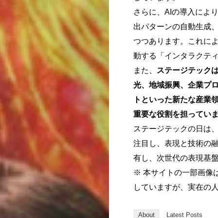
さらに、
AIの導入によ
出パターンの自動生成
つつあります。これに
動する「インタラクテ
また、
ステージテック
光、地域振興、企業プ
トといった新たな産業
重要な役割を担ってい
ステージテックの日は
注目し、表現と技術の
有し、次世代の表現基
※ 本サイトの一部画像
していますが、実在の
About
Latest Posts