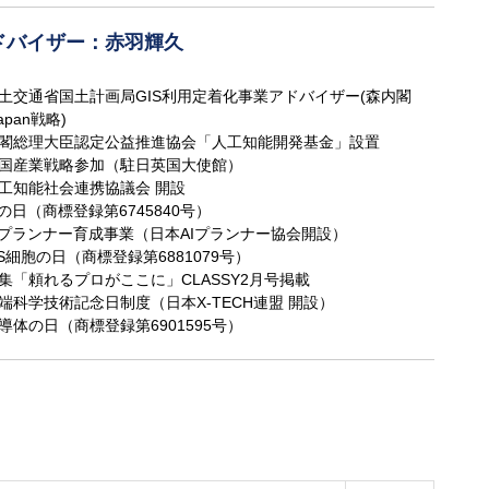
ドバイザー：赤羽輝久
 国土交通省国土計画局GIS利用定着化事業アドバイザー(森内閣
apan戦略)
 内閣総理大臣認定公益推進協会「人工知能開発基金」設置
 英国産業戦略参加（駐日英国大使館）
 人工知能社会連携協議会 開設
AIの日（商標登録第6745840号）
 AIプランナー育成事業（日本AIプランナー協会開設）
iPS細胞の日（商標登録第6881079号）
 特集「頼れるプロがここに」CLASSY2月号掲載
 先端科学技術記念日制度（日本X-TECH連盟 開設）
 半導体の日（商標登録第6901595号）