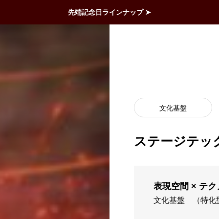
先端記念日ラインナップ ➤
文化基盤
ステージテッ
表現空間 × テ
文化基盤
（特化