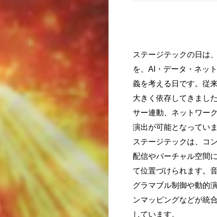
ステージテックの日は
を、AI・データ・ネッ
義を考える日です。従
大きく依存してきまし
サー連動、ネットワー
演出が可能となってい
ステージテックは、コ
配信やバーチャル空間
て位置づけられます。音
グラマブル制御や動的
ンマッピングなどが統
しています。