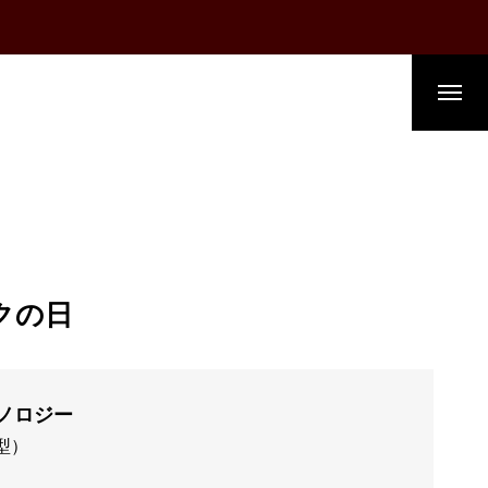
クの日
クノロジー
型）