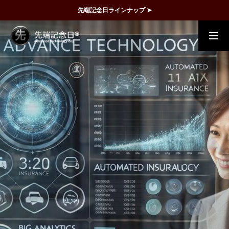
先端記念日ラインナップ ➤
概要
事例
FAQ
動画で理解
記念日一覧
メディア掲載
運営団体