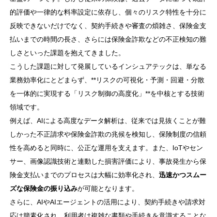
的評価や一律的な料率設定に依存し、個々のリスク特性を十分に
反映できないだけでなく、契約手続きや審査の煩雑さ、保険金支
払いまでの時間の長さ、さらには保険金詐欺などの不正検知の難
しさといった課題を抱えてきました。
こうした課題に対して発展しているインシュアテックは、単なる
業務効率化にとどまらず、**リスクの可視化・予測・回避・分散
を一体的に実現する「リスク制御の高度化」**を中核とする技術
領域です。
例えば、AIによる高度なデータ解析は、従来では見抜くことが難
しかった不正請求や保険金詐欺の兆候を検知し、保険制度の信頼
性を高めると同時に、公正な運用を支えます。また、IoTやセン
サー、画像認識技術と連動した損害評価により、事故発生から保
険金支払いまでのプロセスは大幅に効率化され、
迅速かつスムー
ズな保険金の振り込み
が可能となります。
さらに、AIやAIエージェントの活用により、契約手続きや請求対
応は簡素化され、利用者は複雑な書類や手続きを意識することな