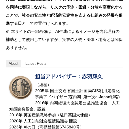
を同時に実現しながら、リスクの予測・回避・分散を高度化する
ことで、社会の安全性と経済的安定性を支える仕組みの発展を促
進する日
として位置付けられます。
※ 本サイトの一部画像は、AI生成によるイメージを内容理解の
補助として使用していますが、実在の人物・団体・場所とは関係
ありません。
About
Latest Posts
担当アドバイザー：赤羽輝久
（経歴）
2005年 国土交通省国土計画局GIS利用定着化
事業アドバイザー(森内閣 第一次e-Japan戦略)
2016年 内閣総理大臣認定公益推進協会「人工
知能開発基金」設置
2018年 英国産業戦略参加（駐日英国大使館）
2020年 人工知能社会連携協議会 開設
2023年 AIの日（商標登録第6745840号）