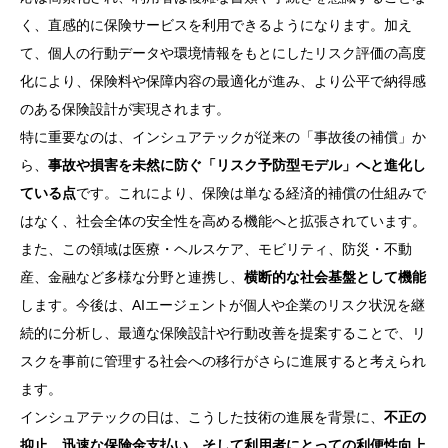
く、直感的に保険サービスを利用できるようになります。加え
て、個人の行動データや環境情報をもとにしたリスク評価の高度
化により、保険料や保障内容の最適化が進み、より公平で納得感
のある保険設計が実現されます。
特に重要なのは、インシュアテックが従来の「事故後の補償」か
ら、
事故や損害を未然に防ぐ「リスク予防型モデル」へと進化し
ている点
です。これにより、保険は単なる経済的補償の仕組みで
はなく、社会全体の安全性を高める機能へと拡張されています。
また、この領域は医療・ヘルスケア、モビリティ、防災・不動
産、金融など多様な分野と連携し、
横断的な社会基盤として機能
します。今後は、AIエージェントが個人や企業のリスク状況を継
続的に分析し、最適な保険設計や行動改善を提案することで、リ
スクを事前に管理する社会への移行がさらに進展すると考えられ
ます。
インシュアテックの日は、こうした技術の進展を背景に、
不正の
抑止、迅速な保険金支払い、そして利用者にとっての利便性向上