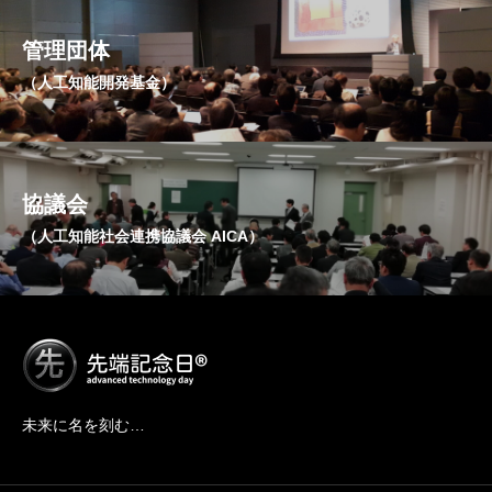
管理団体
（人工知能開発基金）
協議会
（人工知能社会連携協議会 AICA）
未来に名を刻む…