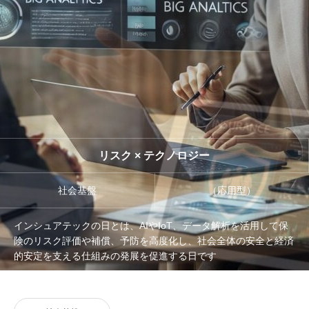
管理団体
協議会
リスク × テクノロジー
社会基盤
（応用型）
インシュアテックの日とは、AIやIoT、データ解析を活用して保
険のリスク評価や補償、予防を高度化し、社会全体の安全と経済
的安定を支える仕組みの発展を促進する日です