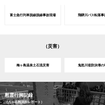
富士急行列車脱線脱線事故現場
飛騨川バス転落事
（災害）
梅ヶ島温泉土石流災害
鬼怒川堤防決壊の
慰霊行脚記録
（八ヶ岳観測所レポート）