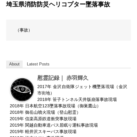
埼玉県消防防災ヘリコプター墜落事故
（事故）
About
Latest Posts
慰霊記録｜ 赤羽輝久
2017年 金沢自衛隊ジェット機墜落現場（金沢
市街地）
2018年 笹子トンネル天井版崩落事故現場
2018年 日本航空123墜落事故現場（御巣鷹山）
2018年 御岳山噴火現場（登山慰霊）
2019年 信楽高原鉄道衝突事故現場
2019年 関越自動車道バス居眠り運転事故現場
2019年 軽井沢スキーバス事故現場