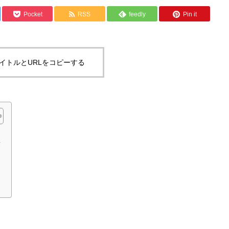
Pocket
RSS
feedly
Pin it
イトルとURLをコピーする
来