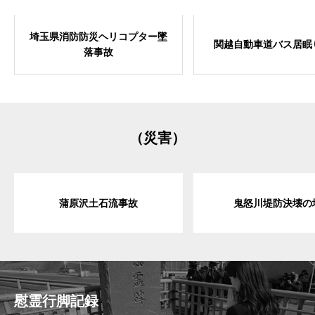
埼玉県消防防災ヘリコプター墜
関越自動車道バス居眠
落事故
（災害）
蒲原沢土石流事故
鬼怒川堤防決壊の
慰霊行脚記録