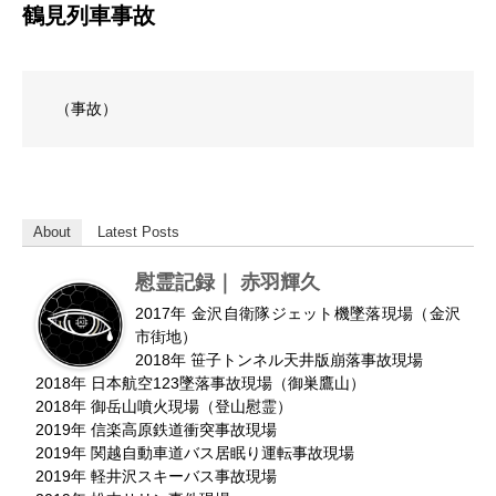
鶴見列車事故
（事故）
About
Latest Posts
慰霊記録｜ 赤羽輝久
2017年 金沢自衛隊ジェット機墜落現場（金沢
市街地）
2018年 笹子トンネル天井版崩落事故現場
2018年 日本航空123墜落事故現場（御巣鷹山）
2018年 御岳山噴火現場（登山慰霊）
2019年 信楽高原鉄道衝突事故現場
2019年 関越自動車道バス居眠り運転事故現場
2019年 軽井沢スキーバス事故現場