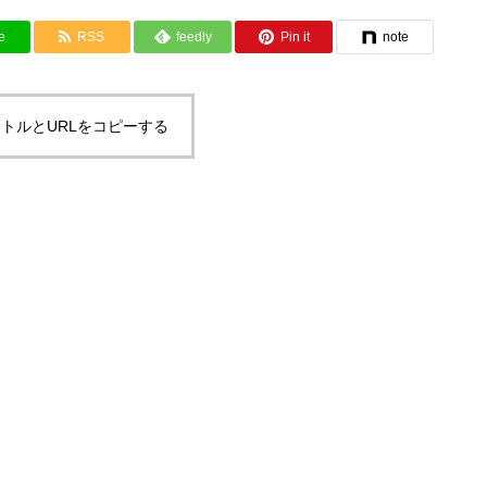
e
RSS
feedly
Pin it
note
トルとURLをコピーする