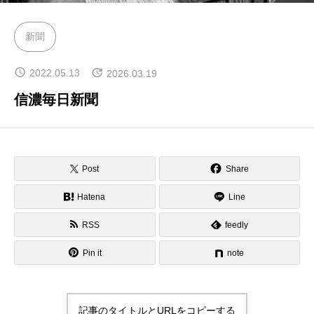
管理団体
新聞
2022.05.13
2026.03.19
協議会
信濃毎日新聞
Post
Share
Hatena
Line
RSS
feedly
Pin it
note
記事のタイトルとURLをコピーする