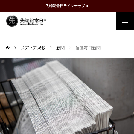
先端記念日ラインナップ ➤
概要
事例
FAQ
動画で理解
メディア掲載
新聞
信濃毎日新聞
記念日一覧
メディア掲載
運営団体