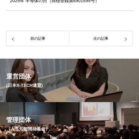
2025年 半導体の日（商標登録第6901595号）
前の記事
次の記事
運営団体
(日本X-TECH連盟)
管理団体
（人工知能開発基金）