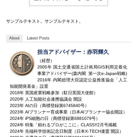
サンプルテキスト。サンプルテキスト。
About
Latest Posts
担当アドバイザー：赤羽輝久
（経歴）
2005年 国土交通省国土計画局GIS利用定着化
事業アドバイザー(森内閣 第一次e-Japan戦略)
2016年 内閣総理大臣認定公益推進協会「人工
知能開発基金」設置
2018年 英国産業戦略参加（駐日英国大使館）
2020年 人工知能社会連携協議会 開設
2023年 AIの日（商標登録第6745840号）
2023年 AIプランナー育成事業（日本AIプランナー協会開設）
2024年 iPS細胞の日（商標登録第6881079号）
2024年 特集「頼れるプロがここに」CLASSY2月号掲載
2024年 先端科学技術記念日制度（日本X-TECH連盟 開設）