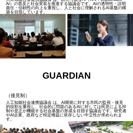
AI）の普及と社会実装を推進する協議会です。AIの透明性・説明
責任・信頼性の向上を重視し、人と社会に理解されるAI基盤の構
築を目指しています。
GUARDIAN
（後見制）
人工知能社会連携協議会
は、AI開発に対する市民の監視・後見
的役割を重視し、社会的に問題のあるAIに対しては民意による抑
制や是正が機能する社会基盤の形成を目指す協議会です。研究者
やAI企業、政府など特定権益に依存しない中立性が求められま
す。