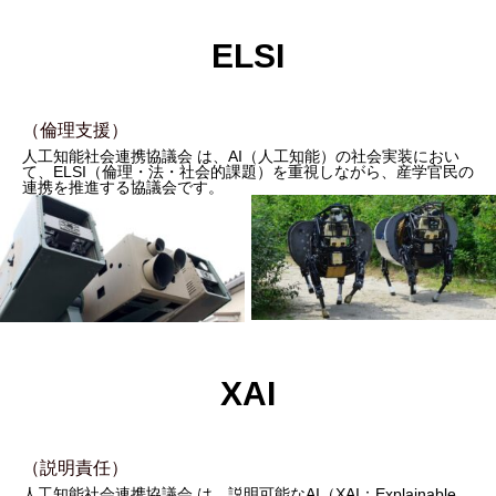
E
LSI
（倫理支援）
人工知能社会連携協議会
は、AI（人工知能）の社会実装におい
て、ELSI（倫理・法・社会的課題）を重視しながら、産学官民の
連携を推進する協議会です。
XAI
（説明責任）
人工知能社会連携協議会
は、説明可能なAI（XAI：Explainable