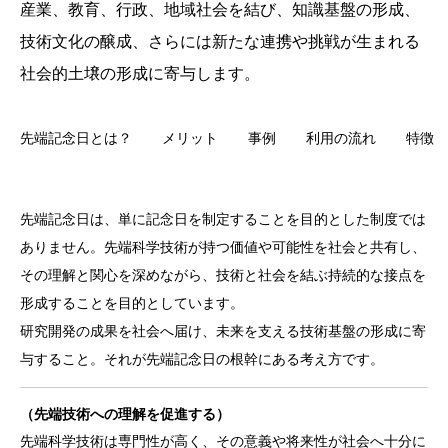
産業、教育、行政、地域社会を結び、知識基盤の形成、
管理団体
技術文化の醸成、さらには新たな連携や挑戦が生まれる
社会的土壌の形成に寄与します。
協議会
先端記念日とは？
メリット
事例
利用の流れ
特徴
先端記念日は、単に記念日を制定することを目的とした制度では
ありません。先端科学技術が持つ価値や可能性を社会と共有し、
その理解と関心を深めながら、技術と社会を結ぶ持続的な接点を
形成することを目的としています。
研究開発の成果を社会へ届け、未来を支える技術基盤の形成に寄
与すること。それが先端記念日の根幹にある考え方です。
（先端技術への理解を促進する）
先端科学技術は専門性が高く、その意義や将来性が社会へ十分に