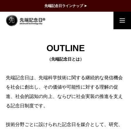
先端記念日ラインナップ ➤
概要
事例
FAQ
動画で理解
OUTLINE
（先端記念日とは）
記念日一覧
先端記念日は、先端科学技術に関する継続的な発信機会
を社会に創出し、その価値や可能性に対する理解の促
メディア掲載
進、社会的認知の向上、ならびに社会実装の推進を支え
る記念日制度です。
運営団体
技術分野ごとに設けられた記念日を媒介として、研究、